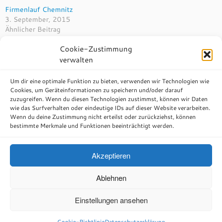
Firmenlauf Chemnitz
3. September, 2015
Ähnlicher Beitrag
Cookie-Zustimmung
verwalten
Um dir eine optimale Funktion zu bieten, verwenden wir Technologien wie
Beitragsnavigation
Cookies, um Geräteinformationen zu speichern und/oder darauf
←
Leipziger Lichtfest 2015
zuzugreifen. Wenn du diesen Technologien zustimmst, können wir Daten
wie das Surfverhalten oder eindeutige IDs auf dieser Website verarbeiten.
Halbmarathon Leipzig 2015
→
Wenn du deine Zustimmung nicht erteilst oder zurückziehst, können
bestimmte Merkmale und Funktionen beeinträchtigt werden.
Akzeptieren
Ablehnen
·
© 2026
Little Wizard Filmproduktion
·
Präsentiert von
·
Einstellungen ansehen
Entworfen mit dem
Customizr-Theme
·
Cookie-Richtlinie
Datenschutzerklärung