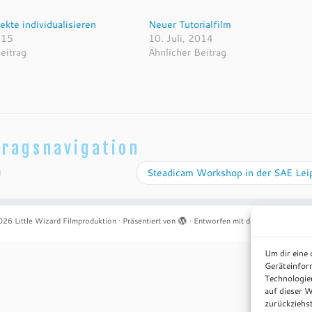
fekte individualisieren
Neuer Tutorialfilm
015
10. Juli, 2014
eitrag
Ähnlicher Beitrag
tragsnavigation
Steadicam Workshop in der SAE Lei
026
Little Wizard Filmproduktion
·
Präsentiert von
·
Entworfen mit dem
Customizr-T
Um dir eine
Geräteinfor
Technologie
auf dieser W
zurückziehs