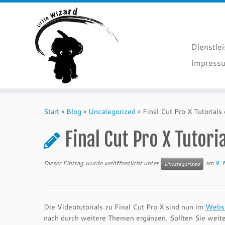
Dienstle
Impressu
Zum
Inhalt
Start
»
Blog
»
Uncategorized
»
Final Cut Pro X Tutorials
springen
Final Cut Pro X Tutori
Dieser Eintrag wurde veröffentlicht unter
am
9. 
Uncategorized
Die Videotutorials zu Final Cut Pro X sind nun im
Webs
nach durch weitere Themen ergänzen. Sollten Sie weite