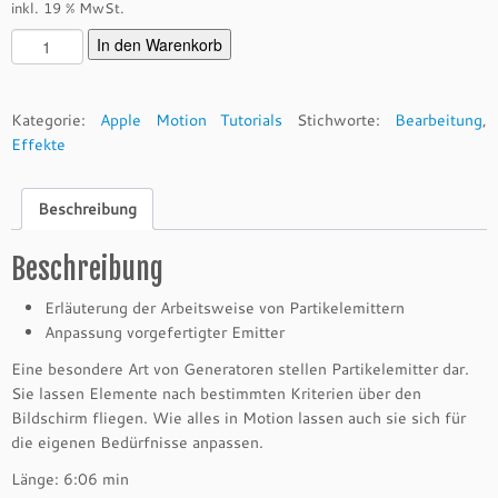
inkl. 19 % MwSt.
P
In den Warenkorb
a
r
t
Kategorie:
Apple Motion Tutorials
Stichworte:
Bearbeitung
,
i
Effekte
k
e
Beschreibung
l
e
m
Beschreibung
i
Erläuterung der Arbeitsweise von Partikelemittern
t
Anpassung vorgefertigter Emitter
t
e
Eine besondere Art von Generatoren stellen Partikelemitter dar.
r
Sie lassen Elemente nach bestimmten Kriterien über den
(0
Bildschirm fliegen. Wie alles in Motion lassen auch sie sich für
4.
die eigenen Bedürfnisse anpassen.
0
Länge: 6:06 min
9.