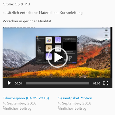
2
Größe: 56,9 MB
0
zusätzlich enthaltene Materialien: Kurzanleitung
1
8)
Vorschau in geringer Qualität:
q
Video-
u
Player
a
n
t
i
t
y
00:00
01:08
Filmvorspann (04.09.2018)
Gesamtpaket Motion
4. September, 2018
4. September, 2018
Ähnlicher Beitrag
Ähnlicher Beitrag