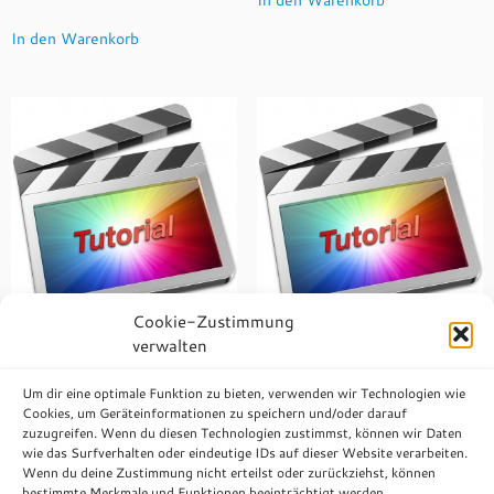
In den Warenkorb
Cookie-Zustimmung
verwalten
VoiceOver (07.03.2017)
Rollen (22.11.2016)
Um dir eine optimale Funktion zu bieten, verwenden wir Technologien wie
0,00
€
2,00
€
mit MwSt.:
0,00
€
mit MwSt.:
2,00
€
Cookies, um Geräteinformationen zu speichern und/oder darauf
inkl. 19 % MwSt.
inkl. 19 % MwSt.
zuzugreifen. Wenn du diesen Technologien zustimmst, können wir Daten
wie das Surfverhalten oder eindeutige IDs auf dieser Website verarbeiten.
Wenn du deine Zustimmung nicht erteilst oder zurückziehst, können
In den Warenkorb
In den Warenkorb
bestimmte Merkmale und Funktionen beeinträchtigt werden.