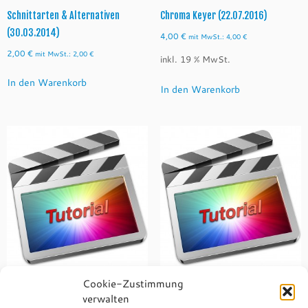
Schnittarten & Alternativen
Chroma Keyer (22.07.2016)
(30.03.2014)
4,00
€
mit MwSt.:
4,00
€
2,00
€
mit MwSt.:
2,00
€
inkl. 19 % MwSt.
In den Warenkorb
In den Warenkorb
Cookie-Zustimmung
Videoübergänge (30.03.2014)
Neue Programmoberfläche
verwalten
(10.11.2016)