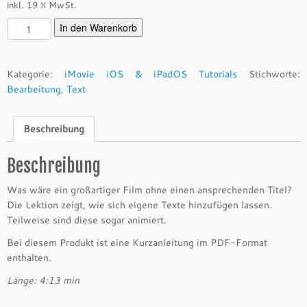
inkl. 19 % MwSt.
T
In den Warenkorb
i
t
e
Kategorie:
iMovie iOS & iPadOS Tutorials
Stichworte:
l
Bearbeitung
,
Text
(1
9.
Beschreibung
0
5.
2
Beschreibung
0
Was wäre ein großartiger Film ohne einen ansprechenden Titel?
2
Die Lektion zeigt, wie sich eigene Texte hinzufügen lassen.
0)
Teilweise sind diese sogar animiert.
q
u
Bei diesem Produkt ist eine Kurzanleitung im PDF-Format
a
enthalten.
n
Länge: 4:13 min
t
i