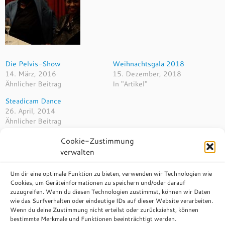
Die Pelvis-Show
Weihnachtsgala 2018
14. März, 2016
15. Dezember, 2018
Ähnlicher Beitrag
In "Artikel"
Steadicam Dance
26. April, 2014
Ähnlicher Beitrag
Cookie-Zustimmung
verwalten
Um dir eine optimale Funktion zu bieten, verwenden wir Technologien wie
Beitragsnavigation
Cookies, um Geräteinformationen zu speichern und/oder darauf
←
Robert-Kraft-Symposium
zuzugreifen. Wenn du diesen Technologien zustimmst, können wir Daten
wie das Surfverhalten oder eindeutige IDs auf dieser Website verarbeiten.
Drei Haselnüsse für Aschenbrödel
→
Wenn du deine Zustimmung nicht erteilst oder zurückziehst, können
bestimmte Merkmale und Funktionen beeinträchtigt werden.