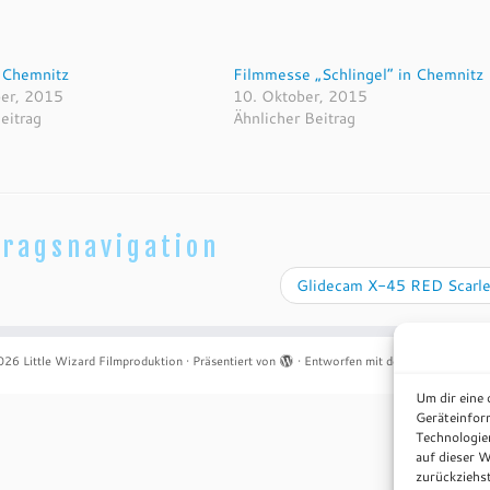
 Chemnitz
Filmmesse „Schlingel“ in Chemnitz
er, 2015
10. Oktober, 2015
eitrag
Ähnlicher Beitrag
tragsnavigation
Glidecam X-45 RED Scarl
026
Little Wizard Filmproduktion
·
Präsentiert von
·
Entworfen mit dem
Customizr-T
Um dir eine
Geräteinfor
Technologie
auf dieser W
zurückziehs