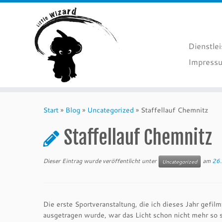
Dienstle
Impressu
Zum
Inhalt
Start
»
Blog
»
Uncategorized
»
Staffellauf Chemnitz
springen
Staffellauf Chemnitz
Dieser Eintrag wurde veröffentlicht unter
am
26.
Uncategorized
Die erste Sportveranstaltung, die ich dieses Jahr gefil
ausgetragen wurde, war das Licht schon nicht mehr so 