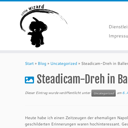
Dienstle
Impressu
Zum
Inhalt
Start
»
Blog
»
Uncategorized
»
Steadicam-Dreh in Balle
springen
Steadicam-Dreh in Ba
Dieser Eintrag wurde veröffentlicht unter
am
6. 
Uncategorized
Heute habe ich einen Zeitzeugen der ehemaligen Napola
geschilderten Erinnerungen waren hochinteressant. Ge