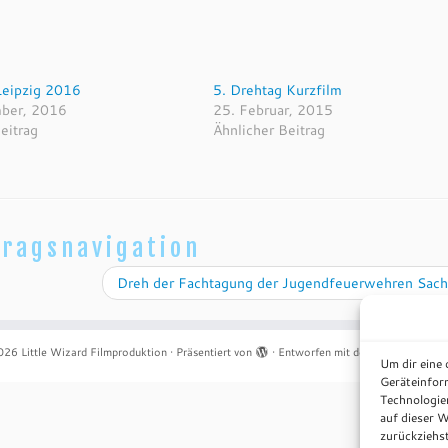
Leipzig 2016
5. Drehtag Kurzfilm
mber, 2016
25. Februar, 2015
eitrag
Ähnlicher Beitrag
tragsnavigation
Dreh der Fachtagung der Jugendfeuerwehren Sac
026
Little Wizard Filmproduktion
·
Präsentiert von
·
Entworfen mit dem
Customizr-T
Um dir eine
Geräteinfor
Technologie
auf dieser W
zurückziehs