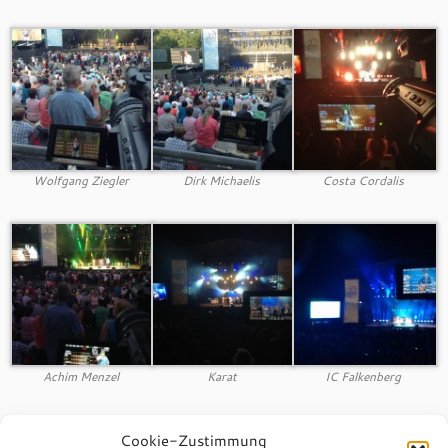
Wolfgang Ziegler
Dirk Michaelis
Costa Cordalis
Achim Menzel
Karat
IC Falkenberg
Cookie-Zustimmung