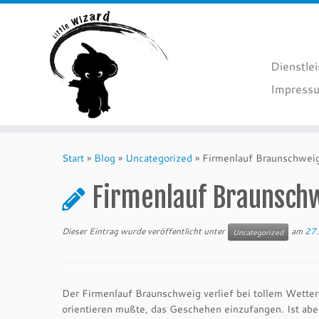
Dienstle
Impressu
Zum
Inhalt
Start
»
Blog
»
Uncategorized
»
Firmenlauf Braunschwei
springen
Firmenlauf Braunsch
Dieser Eintrag wurde veröffentlicht unter
am
27.
Uncategorized
Der Firmenlauf Braunschweig verlief bei tollem Wetter
orientieren mußte, das Geschehen einzufangen. Ist ab