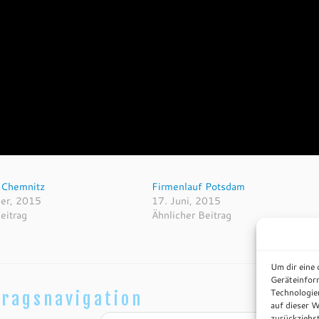
 Chemnitz
Firmenlauf Potsdam
er, 2015
17. Juni, 2015
eitrag
Ähnlicher Beitrag
Um dir eine
Geräteinfor
Technologie
tragsnavigation
auf dieser W
zurückziehs