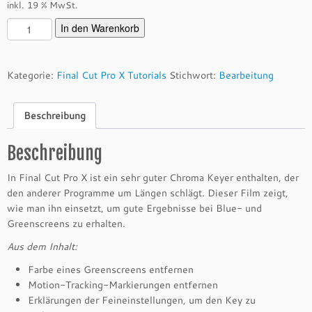
inkl. 19 % MwSt.
C
In den Warenkorb
h
r
o
Kategorie:
Final Cut Pro X Tutorials
Stichwort:
Bearbeitung
m
a
Beschreibung
K
e
y
Beschreibung
e
In Final Cut Pro X ist ein sehr guter Chroma Keyer enthalten, der
r
den anderer Programme um Längen schlägt. Dieser Film zeigt,
(2
wie man ihn einsetzt, um gute Ergebnisse bei Blue- und
2.
Greenscreens zu erhalten.
0
7.
Aus dem Inhalt:
2
Farbe eines Greenscreens entfernen
0
Motion-Tracking-Markierungen entfernen
1
Erklärungen der Feineinstellungen, um den Key zu
6)