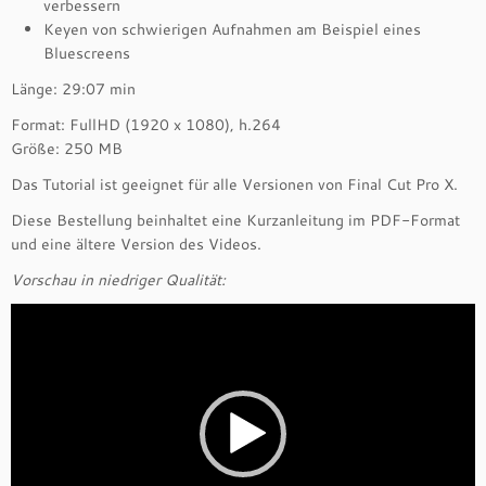
verbessern
q
Keyen von schwierigen Aufnahmen am Beispiel eines
u
Bluescreens
a
n
Länge: 29:07 min
t
Format: FullHD (1920 x 1080), h.264
i
Größe: 250 MB
t
y
Das Tutorial ist geeignet für alle Versionen von Final Cut Pro X.
Diese Bestellung beinhaltet eine Kurzanleitung im PDF-Format
und eine ältere Version des Videos.
Vorschau in niedriger Qualität:
Video-
Player